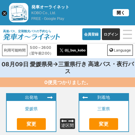
発車オーライネット
開く
KOBO Co., Ltd.
FREE - Google Play
高速バス、定期観光バスの予約なら
会員登録
ログイン
5:00～26:00
利用可能時間
Language
（翌午前2:00）
発→
行き 高速バス・夜行バ
08月09日
愛媛県
三重県
ス
0便見つかりました。
出発地
到着地
愛媛県
三重県
変更
変更
逆区間