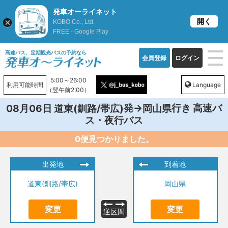
発車オーライネット
開く
KOBO Co., Ltd.
FREE - Google Play
高速バス、定期観光バスの予約なら
会員登録
ログイン
5:00～26:00
利用可能時間
Language
（翌午前2:00）
発→
行き 高速バ
08月06日
道東(釧路/帯広)
岡山県
ス・夜行バス
0便見つかりました。
出発地
到着地
道東(釧路/帯広)
岡山県
変更
変更
逆区間