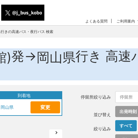
よくある質問
ご利用案内
県行きの高速バス・夜行バス 検索
発→
行き 高速
館)
岡山県
到着地
停留所絞り込み
変更
岡山県
出発時刻
並び替え
すべて
絞り込み