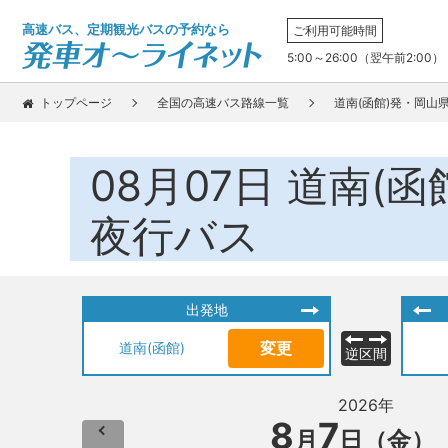
高速バス、定期観光バスの予約なら
ご利用可能時間
5:00～26:00（翌午前2:00）
トップページ
全国の高速バス路線一覧
道南(函館)発・岡山
08月07日
道南(函
夜行バス
出発地
変更
道南(函館)
逆区間
2026年
8
7
月
日（金）