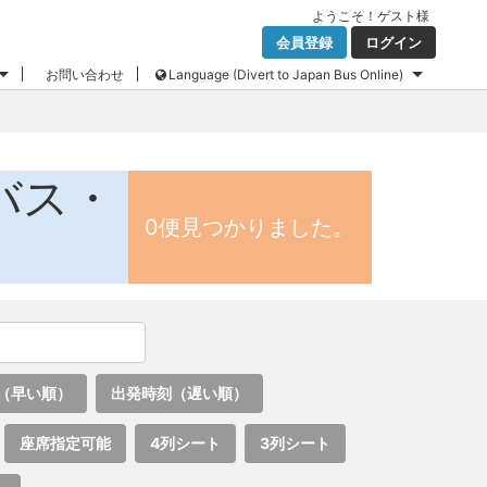
ようこそ！
ゲスト
様
会員登録
ログイン
お問い合わせ
Language (Divert to Japan Bus Online)
バス・
0便見つかりました。
（早い順）
出発時刻（遅い順）
座席指定可能
4列シート
3列シート