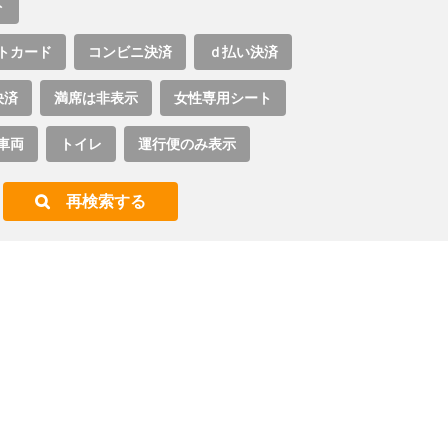
ト
トカード
コンビニ決済
ｄ払い決済
決済
満席は非表示
女性専用シート
車両
トイレ
運行便のみ表示
再検索する
。