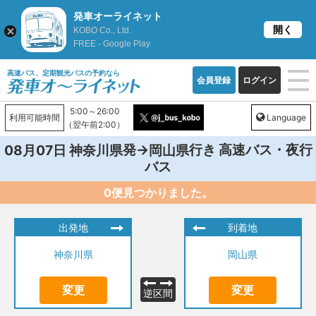
発車オーライネット
開く
KOBO Co., Ltd.
FREE - Google Play
高速バス、定期観光バスの予約なら
会員登録
ログイン
5:00～26:00
利用可能時間
Language
（翌午前2:00）
発→
行き 高速バス・夜行
08月07日
神奈川県
岡山県
バス
0便見つかりました。
出発地
到着地
神奈川県
岡山県
変更
変更
逆区間