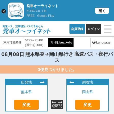
発車オーライネット
開く
KOBO Co., Ltd.
FREE - Google Play
高速バス、定期観光バスの予約なら
会員登録
ログイン
5:00～26:00
利用可能時間
Language
（翌午前2:00）
発→
行き 高速バス・夜行バ
08月08日
熊本県
岡山県
ス
0便見つかりました。
出発地
到着地
熊本県
岡山県
変更
変更
逆区間