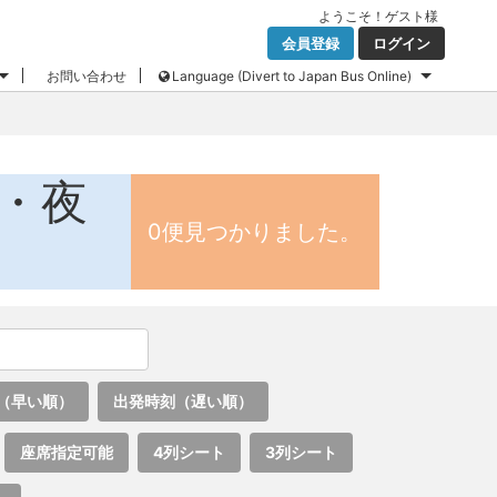
ようこそ！
ゲスト
様
会員登録
ログイン
お問い合わせ
Language (Divert to Japan Bus Online)
ス・夜
0便見つかりました。
（早い順）
出発時刻（遅い順）
座席指定可能
4列シート
3列シート