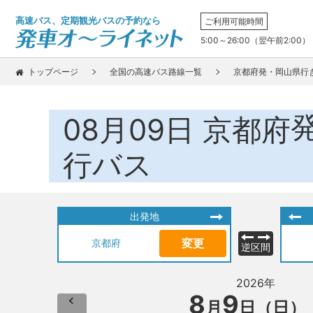
高速バス、定期観光バスの予約なら
ご利用可能時間
5:00～26:00（翌午前2:00）
トップページ
全国の高速バス路線一覧
京都府発・岡山県行
08月09日
京都府
行バス
出発地
変更
京都府
逆区間
2026年
8
9
月
日（日）