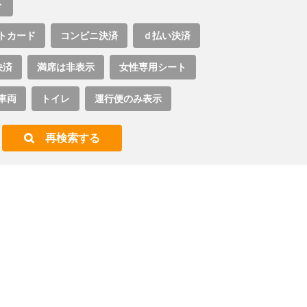
ト
トカード
コンビニ決済
ｄ払い決済
決済
満席は非表示
女性専用シート
車両
トイレ
運行便のみ表示
再検索する
。