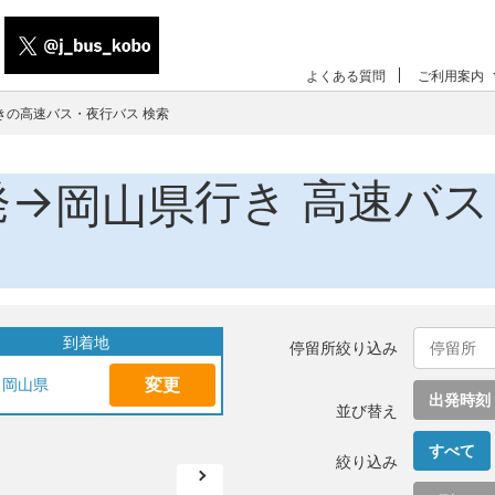
よくある質問
ご利用案内
きの高速バス・夜行バス 検索
発→
行き 高速バ
岡山県
到着地
停留所絞り込み
変更
岡山県
出発時刻
並び替え
すべて
絞り込み