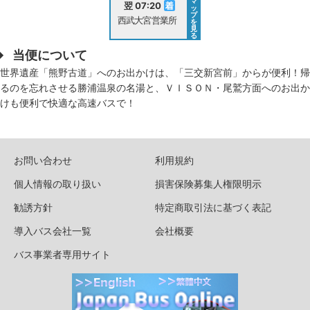
マ
翌 07:20
ッ
プ
西武大宮営業所
を
見
る
当便について
世界遺産「熊野古道」へのお出かけは、「三交新宮前」からが便利！帰
るのを忘れさせる勝浦温泉の名湯と、ＶＩＳＯＮ・尾鷲方面へのお出か
けも便利で快適な高速バスで！
お問い合わせ
利用規約
個人情報の取り扱い
損害保険募集人権限明示
勧誘方針
特定商取引法に基づく表記
導入バス会社一覧
会社概要
バス事業者専用サイト