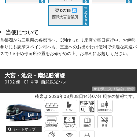
る
る
る
マ
翌 07:15
ッ
プ
西武大宮営業所
を
見
る
当便について
首都圏から三重県の各都市へ、3列ゆったり座席で毎日運行中。お伊勢
参りにも志摩スペイン村へも。三重へのお出かけは便利で快適な高速バ
スで！※予め停留所位置をお確かめの上、お早めにお越しください。
大宮・池袋－南紀勝浦線
0102 便 01 号車
西武観光バス
★お気に入り路線に登録
残席は 2026年08月08日14時07分 現在の情報です。
シートマップ