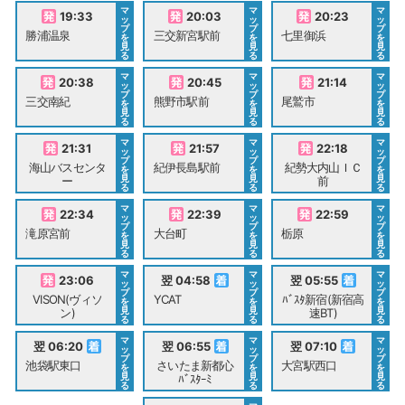
マ
マ
マ
19:33
20:03
20:23
ッ
ッ
ッ
プ
プ
プ
勝浦温泉
三交新宮駅前
七里御浜
を
を
を
見
見
見
る
る
る
マ
マ
マ
20:38
20:45
21:14
ッ
ッ
ッ
プ
プ
プ
三交南紀
熊野市駅前
尾鷲市
を
を
を
見
見
見
る
る
る
マ
マ
マ
21:31
21:57
22:18
ッ
ッ
ッ
プ
プ
プ
海山バスセンタ
紀伊長島駅前
紀勢大内山ＩＣ
を
を
を
見
見
見
ー
前
る
る
る
マ
マ
マ
22:34
22:39
22:59
ッ
ッ
ッ
プ
プ
プ
滝原宮前
大台町
栃原
を
を
を
見
見
見
る
る
る
マ
マ
マ
23:06
翌 04:58
翌 05:55
ッ
ッ
ッ
プ
プ
プ
VISON(ヴィソ
YCAT
ﾊﾞｽﾀ新宿(新宿高
を
を
を
見
見
見
ン)
速BT)
る
る
る
マ
マ
マ
翌 06:20
翌 06:55
翌 07:10
ッ
ッ
ッ
プ
プ
プ
池袋駅東口
さいたま新都心
大宮駅西口
を
を
を
見
見
見
ﾊﾞｽﾀｰﾐ
る
る
る