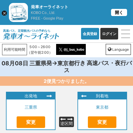
発車オーライネット
開く
KOBO Co., Ltd.
FREE - Google Play
高速バス、定期観光バスの予約なら
会員登録
ログイン
5:00～26:00
利用可能時間
Language
（翌午前2:00）
発→
行き 高速バス・夜行バ
08月08日
三重県
東京都
ス
2便見つかりました。
出発地
到着地
三重県
東京都
変更
変更
逆区間