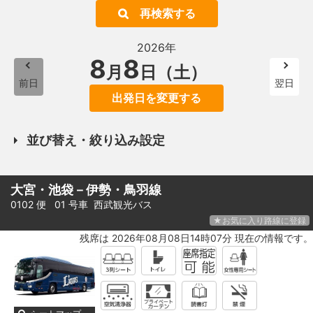
再検索する
2026年
8
8
月
日（土）
前日
翌日
出発日を変更する
並び替え・絞り込み設定
大宮・池袋－伊勢・鳥羽線
0102 便 01 号車
西武観光バス
★お気に入り路線に登録
残席は 2026年08月08日14時07分 現在の情報です。