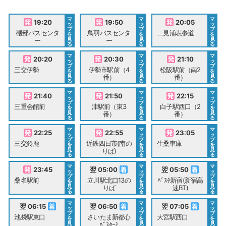
マ
マ
マ
19:20
19:50
20:05
ッ
ッ
ッ
プ
プ
プ
磯部バスセンタ
鳥羽バスセンタ
二見浦表参道
を
を
を
見
見
見
ー
ー
る
る
る
マ
マ
マ
20:20
20:30
21:10
ッ
ッ
ッ
プ
プ
プ
三交伊勢
伊勢市駅前（4
松阪駅前（南2
を
を
を
見
見
見
番）
番）
る
る
る
マ
マ
マ
21:40
21:50
22:15
ッ
ッ
ッ
プ
プ
プ
三重会館前
津駅前（東3
白子駅西口（2
を
を
を
見
見
見
番）
番）
る
る
る
マ
マ
マ
22:25
22:55
23:05
ッ
ッ
ッ
プ
プ
プ
三交鈴鹿
近鉄四日市(南の
生桑車庫
を
を
を
見
見
見
りば)
る
る
る
マ
マ
マ
23:45
翌 05:00
翌 05:50
ッ
ッ
ッ
プ
プ
プ
桑名駅前
立川駅北口13の
ﾊﾞｽﾀ新宿(新宿高
を
を
を
見
見
見
りば
速BT)
る
る
る
マ
マ
マ
翌 06:15
翌 06:50
翌 07:05
ッ
ッ
ッ
プ
プ
プ
池袋駅東口
さいたま新都心
大宮駅西口
を
を
を
見
見
見
ﾊﾞｽﾀｰﾐ