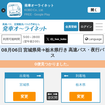
発車オーライネット
開く
KOBO Co., Ltd.
FREE - Google Play
高速バス、定期観光バスの予約なら
会員登録
ログイン
5:00～26:00
利用可能時間
Language
（翌午前2:00）
発→
行き 高速バス・夜行バ
08月06日
宮城県
栃木県
ス
0便見つかりました。
出発地
到着地
宮城県
栃木県
変更
変更
逆区間