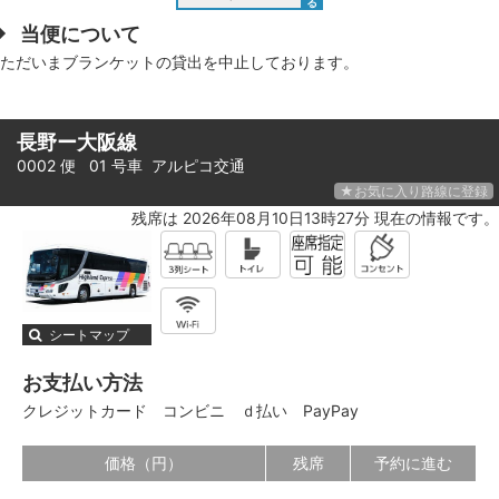
る
当便について
ただいまブランケットの貸出を中止しております。
長野ー大阪線
0002 便 01 号車
アルピコ交通
★お気に入り路線に登録
残席は 2026年08月10日13時27分 現在の情報です。
シートマップ
お支払い方法
クレジットカード
コンビニ
ｄ払い
PayPay
価格（円）
残席
予約に進む