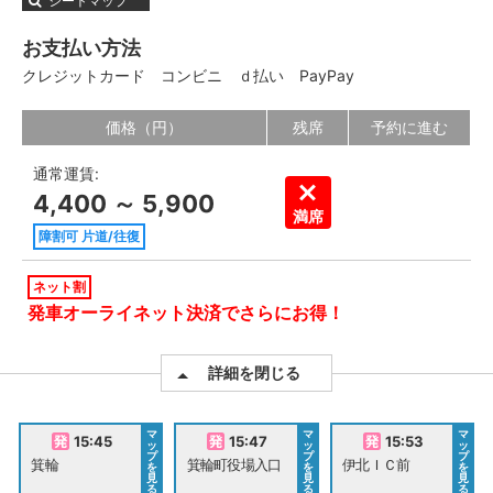
シートマップ
お支払い方法
クレジットカード
コンビニ
ｄ払い
PayPay
価格（円）
残席
予約に進む
通常運賃:
4,400 ～ 5,900
満席
障割可 片道/往復
ネット割
発車オーライネット決済でさらにお得！
詳細を閉じる
マ
マ
マ
15:45
15:47
15:53
ッ
ッ
ッ
プ
プ
プ
箕輪
箕輪町役場入口
伊北ＩＣ前
を
を
を
見
見
見
る
る
る