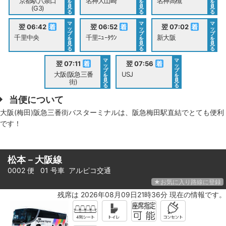
京都駅八条口
名神大山崎
名神高槻
を
を
を
見
見
見
(G3)
る
る
る
マ
マ
マ
翌 06:42
翌 06:52
翌 07:02
ッ
ッ
ッ
プ
プ
プ
千里中央
千里ﾆｭｰﾀｳﾝ
新大阪
を
を
を
見
見
見
る
る
る
マ
マ
翌 07:11
翌 07:56
ッ
ッ
プ
プ
大阪(阪急三番
USJ
を
を
見
見
街)
る
る
当便について
大阪(梅田)阪急三番街バスターミナルは、阪急梅田駅直結でとても便利
です！
松本－大阪線
0002 便 01 号車
アルピコ交通
★お気に入り路線に登録
残席は 2026年08月09日21時36分 現在の情報です。