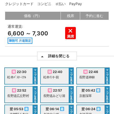
クレジットカード
コンビニ
ｄ払い
PayPay
価格（円）
残席
予約に進む
通常運賃:
6,600 ～ 7,300
満席
障割可 片道限定
詳細を閉じる
マ
マ
マ
22:30
22:40
22:46
ッ
ッ
ッ
プ
プ
プ
松本ﾊﾞｽﾀｰﾐﾅﾙ
松本ｲﾝﾀｰ前
長野道神林
を
を
を
見
見
見
る
る
る
マ
マ
マ
22:52
22:57
翌 05:42
ッ
ッ
ッ
プ
プ
プ
長野道広丘野村
長野道みどり湖
京都深草
を
を
を
見
見
見
る
る
る
マ
マ
マ
翌 05:53
翌 06:14
翌 06:24
ッ
ッ
ッ
プ
プ
プ