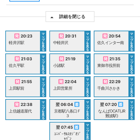
詳細を閉じる
マ
マ
マ
20:23
20:31
20:54
ッ
ッ
ッ
プ
プ
プ
軽井沢駅
中軽井沢
佐久インター南
を
を
を
見
見
見
る
る
る
マ
マ
マ
21:03
21:19
21:35
ッ
ッ
ッ
プ
プ
プ
佐久平駅
小諸駅
東御市役所前
を
を
を
見
見
見
る
る
る
マ
マ
マ
21:55
22:04
22:29
ッ
ッ
ッ
プ
プ
プ
上田駅前
上田営業所
千曲川さかき
を
を
を
見
見
見
る
る
る
マ
マ
マ
22:38
翌 06:04
翌 07:20
ッ
ッ
ッ
プ
プ
プ
上信越道屋代
京都駅八条口Ｆ
なんばOCAT(JR
を
を
を
見
見
見
３
難波駅)
る
る
る
マ
翌 07:45
ッ
プ
ﾕﾆﾊﾞｰｻﾙｽﾀｼﾞｵｼﾞ
を
見
ｬﾊﾟﾝ