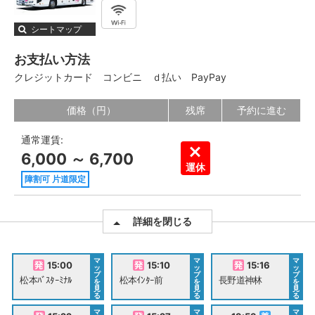
シートマップ
お支払い方法
クレジットカード
コンビニ
ｄ払い
PayPay
価格（円）
残席
予約に進む
通常運賃:
6,000 ～ 6,700
運休
障割可 片道限定
詳細を閉じる
マ
マ
マ
15:00
15:10
15:16
ッ
ッ
ッ
プ
プ
プ
松本ﾊﾞｽﾀｰﾐﾅﾙ
松本ｲﾝﾀｰ前
長野道神林
を
を
を
見
見
見
る
る
る
マ
マ
マ