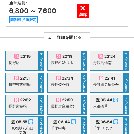
通常運賃:
6,800 ～ 7,600
満席
障割可 片道限定
詳細を閉じる
マ
マ
マ
22:15
22:18
22:24
ッ
ッ
ッ
プ
プ
プ
長野駅
長野ﾊﾞｽﾀｰﾐﾅﾙ
丹波島橋南
を
を
を
見
見
見
る
る
る
マ
マ
マ
22:31
22:34
22:41
ッ
ッ
ッ
プ
プ
プ
川中島古戦場
長野ｲﾝﾀｰ前
長野道更埴ｲﾝﾀｰ
を
を
を
見
見
見
る
る
る
マ
マ
マ
22:52
22:59
翌 05:44
ッ
ッ
ッ
プ
プ
プ
長野道姨捨
長野道麻績ｲﾝﾀｰ
京都深草
を
を
を
見
見
見
る
る
る
マ
マ
マ
翌 05:55
翌 06:44
翌 06:54
ッ
ッ
ッ
プ
プ
プ
京都駅八条口
千里中央
千里ﾆｭｰﾀｳﾝ
を
を
を
見
見
見
(G3)