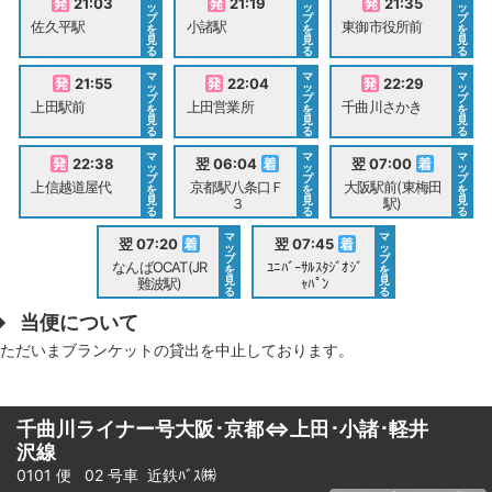
21:03
21:19
21:35
ッ
ッ
ッ
プ
プ
プ
佐久平駅
小諸駅
東御市役所前
を
を
を
見
見
見
る
る
る
マ
マ
マ
21:55
22:04
22:29
ッ
ッ
ッ
プ
プ
プ
上田駅前
上田営業所
千曲川さかき
を
を
を
見
見
見
る
る
る
マ
マ
マ
22:38
翌 06:04
翌 07:00
ッ
ッ
ッ
プ
プ
プ
上信越道屋代
京都駅八条口Ｆ
大阪駅前(東梅田
を
を
を
見
見
見
３
駅)
る
る
る
マ
マ
翌 07:20
翌 07:45
ッ
ッ
プ
プ
なんばOCAT(JR
ﾕﾆﾊﾞｰｻﾙｽﾀｼﾞｵｼﾞ
を
を
見
見
難波駅)
ｬﾊﾟﾝ
る
る
当便について
ただいまブランケットの貸出を中止しております。
千曲川ライナー号大阪･京都⇔上田･小諸･軽井
沢線
0101 便 02 号車
近鉄ﾊﾞｽ㈱