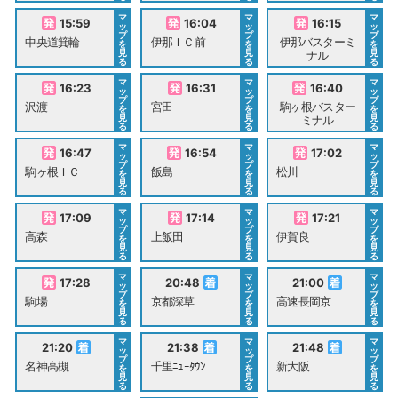
マ
マ
マ
15:59
16:04
16:15
ッ
ッ
ッ
プ
プ
プ
中央道箕輪
伊那ＩＣ前
伊那バスターミ
を
を
を
見
見
見
ナル
る
る
る
マ
マ
マ
16:23
16:31
16:40
ッ
ッ
ッ
プ
プ
プ
沢渡
宮田
駒ヶ根バスター
を
を
を
見
見
見
ミナル
る
る
る
マ
マ
マ
16:47
16:54
17:02
ッ
ッ
ッ
プ
プ
プ
駒ヶ根ＩＣ
飯島
松川
を
を
を
見
見
見
る
る
る
マ
マ
マ
17:09
17:14
17:21
ッ
ッ
ッ
プ
プ
プ
高森
上飯田
伊賀良
を
を
を
見
見
見
る
る
る
マ
マ
マ
17:28
20:48
21:00
ッ
ッ
ッ
プ
プ
プ
駒場
京都深草
高速長岡京
を
を
を
見
見
見
る
る
る
マ
マ
マ
21:20
21:38
21:48
ッ
ッ
ッ
プ
プ
プ
名神高槻
千里ﾆｭｰﾀｳﾝ
新大阪
を
を
を
見
見
見
る
る
る