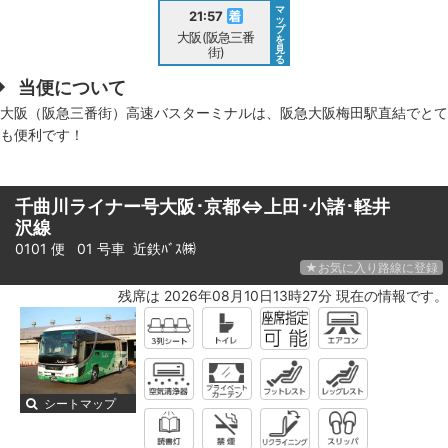
マ
21:57
ッ
プ
大阪(阪急三番
を
見
街)
る
当便について
大阪（阪急三番街）高速バスターミナルは、阪急大阪梅田駅直結でとて
も便利です！
千曲川ライナー号大阪･京都⇔上田･小諸･軽井
沢線
0101 便 01 号車
近鉄ﾊﾞｽ㈱
★お気に入り路線に登録
残席は 2026年08月10日13時27分 現在の情報です。
シートマップ