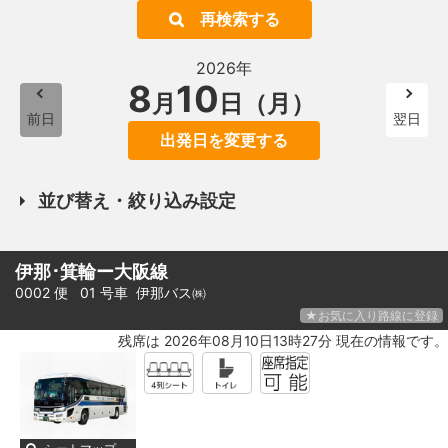
再検索する
2026年
8
10
月
日（月）
前日
翌日
出発日を変更する
並び替え・絞り込み設定
伊那･箕輪ー大阪線
0002 便 01 号車
伊那バス㈱
★お気に入り路線に登録
残席は 2026年08月10日13時27分 現在の情報です。