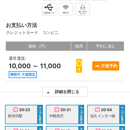
お支払い方法
クレジットカード
コンビニ
価格（円）
残席
予約に進む
通常運賃:
10,000 ～ 11,000
片道予約
1
障割可 片道限定
詳細を閉じる
マ
マ
マ
20:23
20:31
20:54
ッ
ッ
ッ
プ
プ
プ
軽井沢駅
中軽井沢
佐久インター南
を
を
を
見
見
見
る
る
る
マ
マ
マ