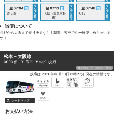
る
る
る
マ
マ
マ
翌 07:04
翌 07:13
翌 07:48
ッ
ッ
ッ
プ
プ
プ
新大阪
大阪（阪急三番
USJ
を
を
を
見
見
見
街）
る
る
る
当便について
長野から大阪まで乗り換えなし！朝着、夜発で丸一日楽しめちゃいま
す！
松本－大阪線
0003 便 01 号車
アルピコ交通
★お気に入り路線に登録
残席は 2026年08月10日13時27分 現在の情報です。
シートマップ
お支払い方法