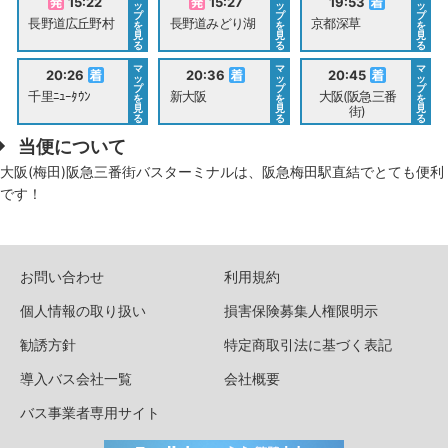
15:22
15:27
19:53
ッ
ッ
ッ
プ
プ
プ
長野道広丘野村
長野道みどり湖
京都深草
を
を
を
見
見
見
る
る
る
マ
マ
マ
20:26
20:36
20:45
ッ
ッ
ッ
プ
プ
プ
千里ﾆｭｰﾀｳﾝ
新大阪
大阪(阪急三番
を
を
を
見
見
見
街)
る
る
る
当便について
大阪(梅田)阪急三番街バスターミナルは、阪急梅田駅直結でとても便利
です！
お問い合わせ
利用規約
個人情報の取り扱い
損害保険募集人権限明示
勧誘方針
特定商取引法に基づく表記
導入バス会社一覧
会社概要
バス事業者専用サイト