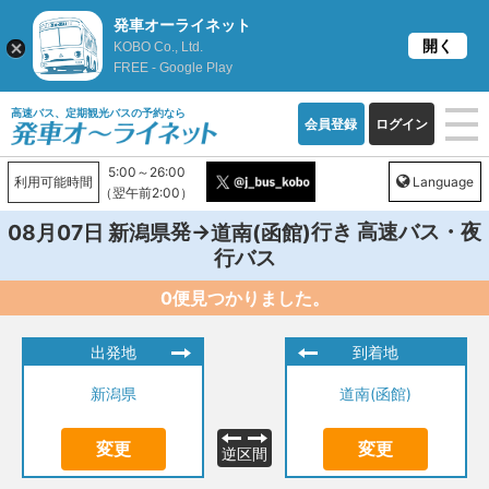
発車オーライネット
開く
KOBO Co., Ltd.
FREE - Google Play
高速バス、定期観光バスの予約なら
会員登録
ログイン
5:00～26:00
利用可能時間
Language
（翌午前2:00）
発→
行き 高速バス・夜
08月07日
新潟県
道南(函館)
行バス
0便見つかりました。
出発地
到着地
新潟県
道南(函館)
変更
変更
逆区間