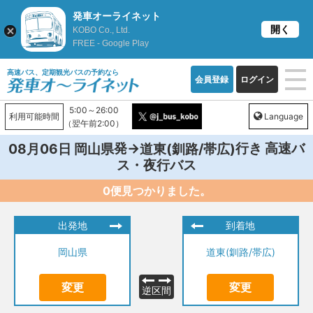
発車オーライネット
開く
KOBO Co., Ltd.
FREE - Google Play
高速バス、定期観光バスの予約なら
会員登録
ログイン
5:00～26:00
利用可能時間
Language
（翌午前2:00）
発→
行き 高速バ
08月06日
岡山県
道東(釧路/帯広)
ス・夜行バス
0便見つかりました。
出発地
到着地
岡山県
道東(釧路/帯広)
変更
変更
逆区間