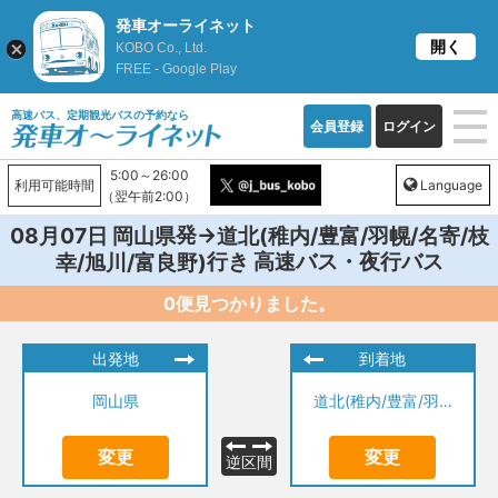
発車オーライネット
開く
KOBO Co., Ltd.
FREE - Google Play
高速バス、定期観光バスの予約なら
会員登録
ログイン
5:00～26:00
利用可能時間
Language
（翌午前2:00）
発→
08月07日
岡山県
道北(稚内/豊富/羽幌/名寄/枝
行き 高速バス・夜行バス
幸/旭川/富良野)
0便見つかりました。
出発地
到着地
岡山県
道北(稚内/豊富/羽幌/名寄/枝幸/旭川/富良野)
変更
変更
逆区間