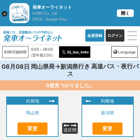
発車オーライネット
開く
KOBO Co., Ltd.
FREE - Google Play
高速バス、定期観光バスの予約なら
会員登録
ログイン
5:00～26:00
利用可能時間
Language
（翌午前2:00）
発→
行き 高速バス・夜行バ
08月08日
岡山県
新潟県
ス
0便見つかりました。
出発地
到着地
岡山県
新潟県
変更
変更
逆区間