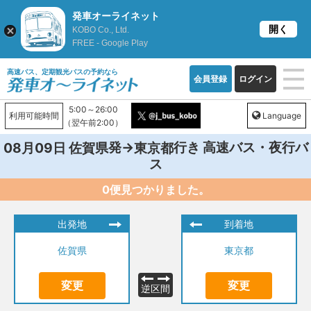
発車オーライネット
開く
KOBO Co., Ltd.
FREE - Google Play
高速バス、定期観光バスの予約なら
会員登録
ログイン
5:00～26:00
利用可能時間
Language
（翌午前2:00）
発→
行き 高速バス・夜行バ
08月09日
佐賀県
東京都
ス
0便見つかりました。
出発地
到着地
佐賀県
東京都
変更
変更
逆区間