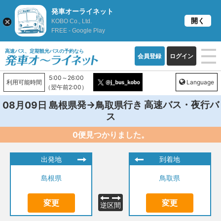
発車オーライネット
開く
KOBO Co., Ltd.
FREE - Google Play
高速バス、定期観光バスの予約なら
会員登録
ログイン
5:00～26:00
利用可能時間
Language
（翌午前2:00）
発→
行き 高速バス・夜行バ
08月09日
島根県
鳥取県
ス
0便見つかりました。
出発地
到着地
島根県
鳥取県
変更
変更
逆区間