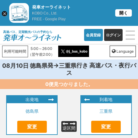
発車オーライネット
開く
KOBO Co., Ltd.
FREE - Google Play
高速バス、定期観光バスの予約なら
会員登録
ログイン
5:00～26:00
利用可能時間
Language
（翌午前2:00）
発→
行き 高速バス・夜行バ
08月10日
徳島県
三重県
ス
0便見つかりました。
出発地
到着地
徳島県
三重県
変更
変更
逆区間