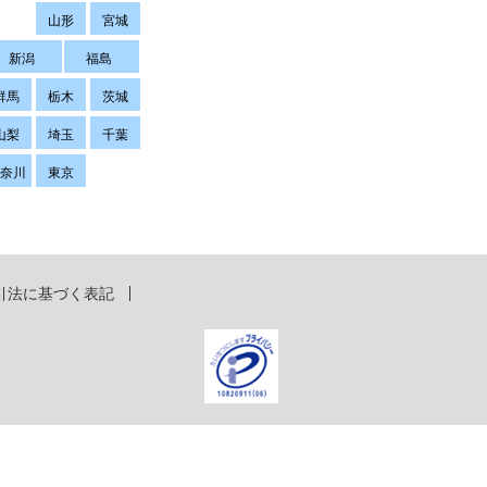
山形
宮城
新潟
福島
群馬
栃木
茨城
山梨
埼玉
千葉
神奈川
東京
引法に基づく表記