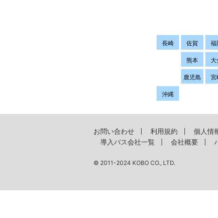
長崎
佐賀
福
熊本
大
鹿児島
宮
沖縄
お問い合わせ
利用規約
個人情
導入バス会社一覧
会社概要
© 2011-2024 KOBO CO., LTD.